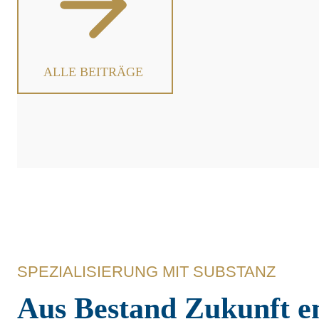
r
I
m
ALLE BEITRÄGE
m
o
b
i
l
i
e
n
m
a
SPEZIALISIERUNG MIT SUBSTANZ
r
k
Aus Bestand Zukunft e
t