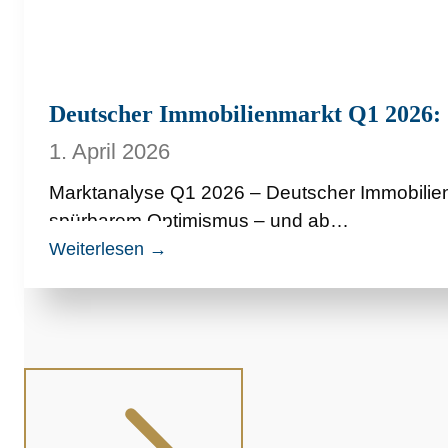
Deutscher Immobilienmarkt Q1 2026: St
1. April 2026
Marktanalyse Q1 2026 – Deutscher Immobilien
spürbarem Optimismus – und ab…
D
Weiterlesen →
e
u
t
s
c
h
e