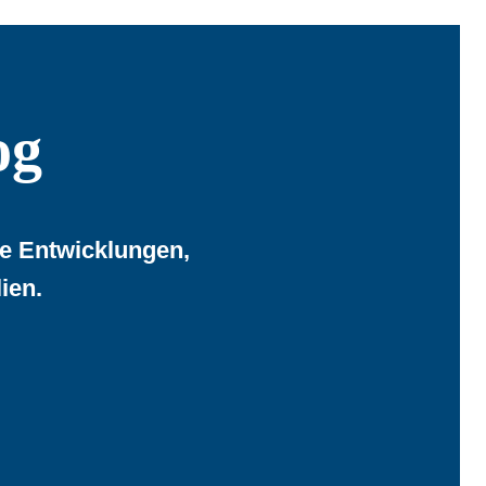
og
le Entwicklungen,
ien.