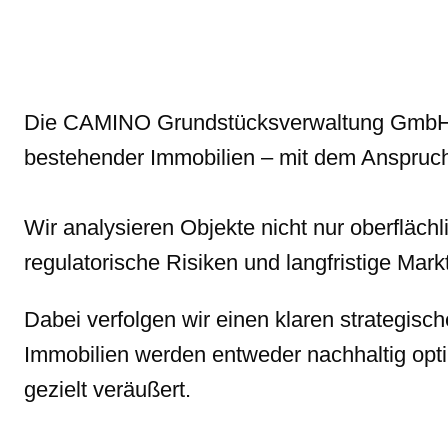
Q
1
2
0
Die CAMINO Grundstücksverwaltung GmbH ist 
2
bestehender Immobilien – mit dem Anspruch
6
:
S
Wir analysieren Objekte nicht nur oberflächl
t
regulatorische Risiken und langfristige Mar
a
b
Dabei verfolgen wir einen klaren strategisc
i
Immobilien werden entweder nachhaltig optim
l
gezielt veräußert.
i
t
ä